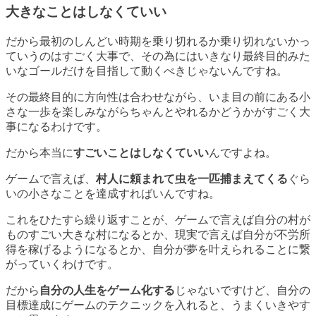
大きなことはしなくていい
だから
最初のしんどい時期を乗り切れるか乗り切れないか
っ
ていうのはすごく大事で、その為にはいきなり最終目的みた
いなゴールだけを目指して動くべきじゃないんですね。
その最終目的に方向性は合わせながら、いま
目の前にある小
さな一歩を楽しみながらちゃんとやれるかどうか
がすごく大
事になるわけです。
だから本当に
すごいことはしなくていい
んですよね。
ゲームで言えば、
村人に頼まれて虫を一匹捕まえてくる
ぐら
いの小さなことを達成すればいんですね。
これをひたすら繰り返すことが、ゲームで言えば自分の村が
ものすごい大きな村になるとか、現実で言えば自分が不労所
得を稼げるようになるとか、自分が夢を叶えられることに繋
がっていくわけです。
だから
自分の人生をゲーム化する
じゃないですけど、自分の
目標達成にゲームのテクニックを入れると、うまくいきやす