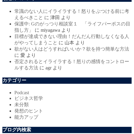
常識のない人にイライラする！怒りをぶつける前に考
えるべきこと
に
津田
より
保護中: Gのがっつり相談室１ 「ライフパーポスの目
指し方」
に
miyagawa
より
目標が達成できない理由！だんだん行動しなくなる人
がやってしまうこと
に
山本
より
欲がない人はどうすればいいか？欲を持つ簡単な方法
に
愛
より
否定されるとイライラする！怒りの感情をコントロー
ルする方法
に
agr
より
カテゴリー
Podcast
ビジネス哲学
未分類
発想のヒント
能力アップ
ブログ内検索