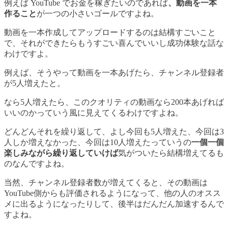
例えば YouTube でお金を稼ぎたいのであれば
、動画を一本
作ること
が一つの小さいゴールですよね。
動画を一本作成してアップロードするのは結構すごいこと
で、それができたらもうすごい喜んでいいし成功体験な話な
わけですよ。
例えば、そうやって動画を一本あげたら、チャンネル登録者
が5人増えたと。
なら5人増えたら、このクオリティの動画なら200本あげれば
いいのかっていう風に見えてくるわけですよね。
どんどんそれを繰り返して、よし今回も5人増えた、今回は3
人しか増えなかった、今回は10人増えたっていうの
一個一個
楽しみながら繰り返していけば
気がついたら結構増えてるも
のなんですよね。
当然、チャンネル登録者数が増えてくると、その動画は
YouTube側からも評価されるようになって、他の人のオスス
メに出るようになったりして、後半はだんだん加速するんで
すよね。