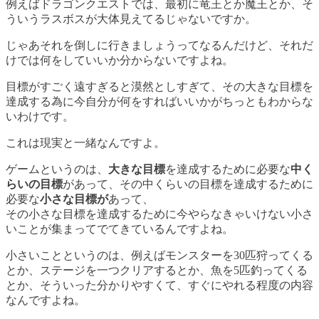
例えばドラゴンクエストでは、最初に竜王とか魔王とか、そ
ういうラスボスが大体見えてるじゃないですか。
じゃあそれを倒しに行きましょうってなるんだけど、それだ
けでは何をしていいか分からないですよね。
目標がすごく遠すぎると漠然としすぎて、その大きな目標を
達成する為に今自分が何をすればいいかがちっともわからな
いわけです。
これは現実と一緒なんですよ。
ゲームというのは、
大きな目標
を達成するために必要な
中く
らいの目標
があって、その中くらいの目標を達成するために
必要な
小さな目標が
あって、
その
小さな目標を達成するために今やらなきゃいけない小さ
いこと
が集まってでてきているんですよね。
小さいことというのは、例えばモンスターを30匹狩ってくる
とか、ステージを一つクリアするとか、魚を5匹釣ってくる
とか、そういった分かりやすくて、すぐにやれる程度の内容
なんですよね。