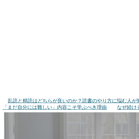
乱読と精読はどちらが良いのか？読書のやり方に悩む人が
「まだ自分には難しい」内容こそ学ぶべき理由
なぜ続け