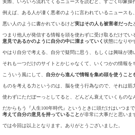
実際、いろいろ流れてくるニュースを読むと、すごく印象操
例えば、ある人が凄く悪者のように言われているニュースも
悪い人のように書かれているけど
実はその人も被害者だった
つまり他人が発信する情報を頭を使わずに受け取るだけでい
意見であるかのように自分の中に溜まっていく
状態になりや
やはり自分で考える、自分で疑問に思う、もしくは興味が湧
それも一つだけのサイトとかじゃなくて、いくつかの情報を
こういう風にして、
自分から進んで情報を集め頭を使うこと
ものを考える力というのは、脳を使う行為なので、それは筋
使わずにただぼーっとしてると、どんどん衰えていくものな
だからもう『人生100年時代』というときに頭だけはいつま
考えて自分の意見を持っていること
が非常に大事だと思いま
では今回は以上となります。ありがとうございました。