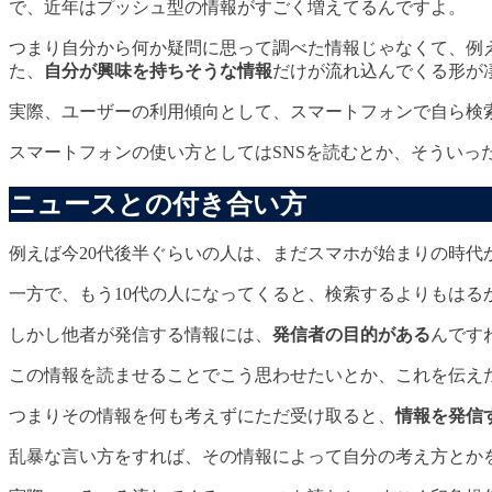
で、近年はプッシュ型の情報がすごく増えてるんですよ。
つまり自分から何か疑問に思って調べた情報じゃなくて、例え
た、
自分が興味を持ちそうな情報
だけが流れ込んでくる形が
実際、ユーザーの利用傾向として、スマートフォンで自ら検
スマートフォンの使い方としてはSNSを読むとか、そうい
ニュースとの付き合い方
例えば今20代後半ぐらいの人は、まだスマホが始まりの時
一方で、もう10代の人になってくると、検索するよりもは
しかし他者が発信する情報には、
発信者の目的がある
んです
この情報を読ませることでこう思わせたいとか、これを伝え
つまりその情報を何も考えずにただ受け取ると、
情報を発信
乱暴な言い方をすれば、その情報によって自分の考え方とか