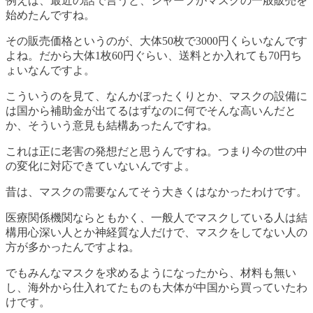
例えば、最近の話で言うと、シャープがマスクの一般販売を
始めたんですね。
その販売価格というのが、大体50枚で3000円くらいなんです
よね。だから大体1枚60円ぐらい、送料とか入れても70円ち
ょいなんですよ。
こういうのを見て、なんかぼったくりとか、マスクの設備に
は国から補助金が出てるはずなのに何でそんな高いんだと
か、そういう意見も結構あったんですね。
これは正に老害の発想だと思うんですね。つまり
今の世の中
の変化に対応できていない
んですよ。
昔は、マスクの需要なんてそう大きくはなかったわけです。
医療関係機関ならともかく、一般人でマスクしている人は結
構用心深い人とか神経質な人だけで、マスクをしてない人の
方が多かったんですよね。
でもみんなマスクを求めるようになったから、材料も無い
し、海外から仕入れてたものも大体が中国から買っていたわ
けです。