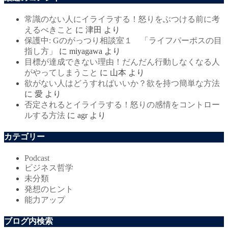
常識のない人にイライラする！怒りをぶつける前に考
えるべきこと
に
津田
より
保護中: Gのがっつり相談室１ 「ライフパーポスの目
指し方」
に
miyagawa
より
目標が達成できない理由！だんだん行動しなくなる人
がやってしまうこと
に
山本
より
欲がない人はどうすればいいか？欲を持つ簡単な方法
に
愛
より
否定されるとイライラする！怒りの感情をコントロー
ルする方法
に
agr
より
カテゴリー
Podcast
ビジネス哲学
未分類
発想のヒント
能力アップ
ブログ内検索