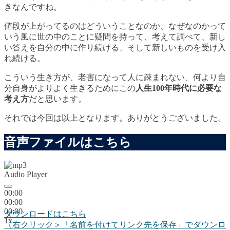
き
なんですね。
値段が上がってるのはどういうことなのか、なぜなのかって
いう風に世の中のことに疑問を持って、考えて調べて、新し
い答えを自分の中に作り続ける、そして新しいものを受け入
れ続ける。
こういう生き方が、老害になって人に疎まれない、何より自
分自身がよりよく生きるためにこの
人生100年時代に必要な
考え方
だと思います。
それでは今回は以上となります。ありがとうございました。
音声ファイルはこちら
Audio Player
00:00
00:00
00:00
ダウンロードはこちら
1
x
（右クリック＞「名前を付けてリンク先を保存」でダウンロ