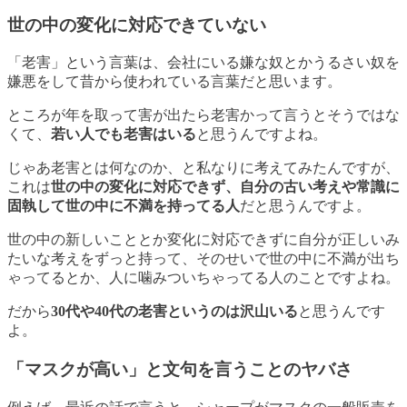
世の中の変化に対応できていない
「老害」という言葉は、会社にいる嫌な奴とかうるさい奴を
嫌悪をして昔から使われている言葉だと思います。
ところが年を取って害が出たら老害かって言うとそうではな
くて、
若い人でも老害はいる
と思うんですよね。
じゃあ老害とは何なのか、と私なりに考えてみたんですが、
これは
世の中の変化に対応できず、自分の古い考えや常識に
固執して世の中に不満を持ってる人
だと思うんですよ。
世の中の新しいこととか変化に対応できずに自分が正しいみ
たいな考えをずっと持って、そのせいで世の中に不満が出ち
ゃってるとか、人に噛みついちゃってる人のことですよね。
だから
30代や40代の老害というのは沢山いる
と思うんです
よ。
「マスクが高い」と文句を言うことのヤバさ