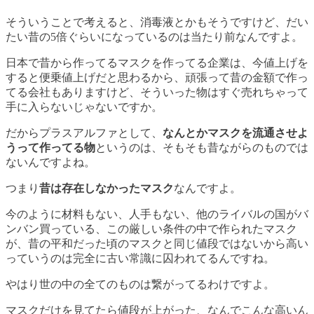
そういうことで考えると、消毒液とかもそうですけど、だい
たい昔の5倍ぐらいになっているのは当たり前なんですよ。
日本で昔から作ってるマスクを作ってる企業は、今値上げを
すると便乗値上げだと思わるから、頑張って昔の金額で作っ
てる会社もありますけど、そういった物はすぐ売れちゃって
手に入らないじゃないですか。
だからプラスアルファとして、
なんとかマスクを流通させよ
うって作ってる物
というのは、そもそも昔ながらのものでは
ないんですよね。
つまり
昔は存在しなかったマスク
なんですよ。
今のように材料もない、人手もない、他のライバルの国がバ
ンバン買っている、この厳しい条件の中で作られたマスク
が、昔の平和だった頃のマスクと同じ値段ではないから高い
っていうのは完全に古い常識に囚われてるんですね。
やはり世の中の全てのものは繋がってるわけですよ。
マスクだけを見てたら値段が上がった、なんでこんな高いん