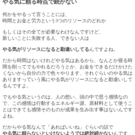
やる気に頼る時点で続かない
何かをやるって言うことには、
時間とお金と労力という3つのリソースのどれか
もしくはその全てが必要なわけなんですけど、
新しいことに失敗する人、できない人は
やる気がリソースになると勘違いしてる
んですよね。
だから時間はないけれどやる気はあるから、なんとか寝る時
間を削ってでもやれるだろうとか、お金をできるだけかけた
くないから自分の力で色々やります、それぐらいのやる気は
ありますっていう風にやる気がリソースになると勘違いして
るんですよ。
でもやる気というのは、人の想い、頭の中で思う感情なの
で、この感情は行動するエネルギー源、原材料として使うこ
とはできても
感情そのものが成果を生み出す事はない
んです
よね。
だからやる気なんて「あればいいね」ぐらいの話で
やる気に頼らないといけないようでは絶対続かない
んです