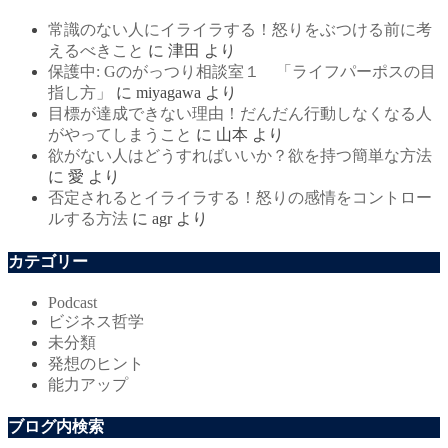
常識のない人にイライラする！怒りをぶつける前に考
えるべきこと
に
津田
より
保護中: Gのがっつり相談室１ 「ライフパーポスの目
指し方」
に
miyagawa
より
目標が達成できない理由！だんだん行動しなくなる人
がやってしまうこと
に
山本
より
欲がない人はどうすればいいか？欲を持つ簡単な方法
に
愛
より
否定されるとイライラする！怒りの感情をコントロー
ルする方法
に
agr
より
カテゴリー
Podcast
ビジネス哲学
未分類
発想のヒント
能力アップ
ブログ内検索