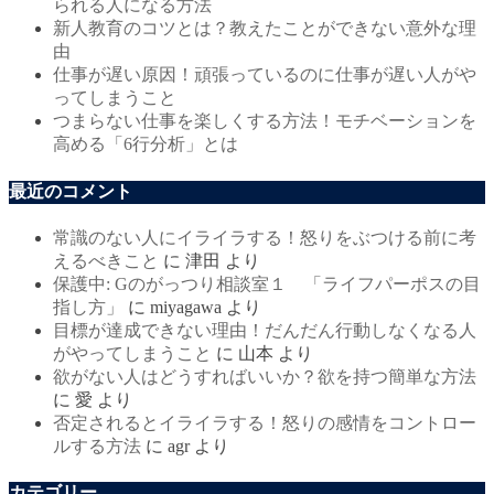
られる人になる方法
新人教育のコツとは？教えたことができない意外な理
由
仕事が遅い原因！頑張っているのに仕事が遅い人がや
ってしまうこと
つまらない仕事を楽しくする方法！モチベーションを
高める「6行分析」とは
最近のコメント
常識のない人にイライラする！怒りをぶつける前に考
えるべきこと
に
津田
より
保護中: Gのがっつり相談室１ 「ライフパーポスの目
指し方」
に
miyagawa
より
目標が達成できない理由！だんだん行動しなくなる人
がやってしまうこと
に
山本
より
欲がない人はどうすればいいか？欲を持つ簡単な方法
に
愛
より
否定されるとイライラする！怒りの感情をコントロー
ルする方法
に
agr
より
カテゴリー