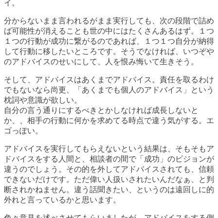
イ。
分からないまま言われるがまま実行しても、次の段階で詰め
ば可能性が消えることも世の中にはたくさんあるはず。１つ
１つの行動が成功に繋がるのであれば、１つ１つ自分が納得
して行動に移したいところです。そうでなければ、いつぞや
のアドバイスのせいにして、人を恨み悔いて生きそう。
そして、アドバイスはあくまでアドバイス。責任を取るわけ
でもないなら尚更、「あくまでも個人のアドバイス」という
枕詞や意識が欲しい。
自分の言う通りにするべきとかしなければ成長しないと
か、、相手の行動に何かを求めてる時点で違う気がする。エ
ゴっぽい。
アドバイスを実行してもらえないという結果は、そもそもア
ドバイスをする人間と、相談者の間で「成功」のビジョンが
違うのでしょう。その的を外してアドバイスされても、信頼
できないだけです。ただ偉い人扱いされたいんだなぁ、と判
断されかねません。違う話聞きたい、というのは遠回しに的
外れと言っているかと思います。
色々意見を述べさせてもらいましたが、アドバイスをする側