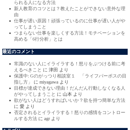
られる人になる方法
新人教育のコツとは？教えたことができない意外な理
由
仕事が遅い原因！頑張っているのに仕事が遅い人がや
ってしまうこと
つまらない仕事を楽しくする方法！モチベーションを
高める「6行分析」とは
最近のコメント
常識のない人にイライラする！怒りをぶつける前に考
えるべきこと
に
津田
より
保護中: Gのがっつり相談室１ 「ライフパーポスの目
指し方」
に
miyagawa
より
目標が達成できない理由！だんだん行動しなくなる人
がやってしまうこと
に
山本
より
欲がない人はどうすればいいか？欲を持つ簡単な方法
に
愛
より
否定されるとイライラする！怒りの感情をコントロー
ルする方法
に
agr
より