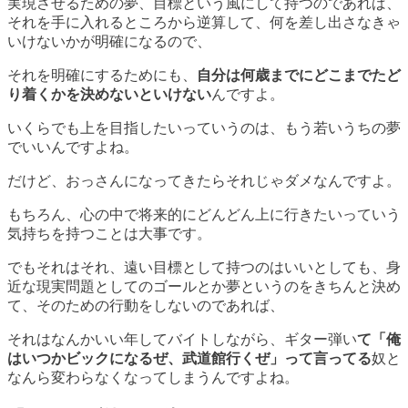
実現させるための夢、目標という風にして持つのであれば、
それを手に入れるところから逆算して、何を差し出さなきゃ
いけないかが明確になるので、
それを明確にするためにも、
自分は何歳までにどこまでたど
り着くかを決めないといけない
んですよ。
いくらでも上を目指したいっていうのは、もう若いうちの夢
でいいんですよね。
だけど、
おっさんになってきたらそれじゃダメ
なんですよ。
もちろん、心の中で将来的にどんどん上に行きたいっていう
気持ちを持つことは大事です。
でもそれはそれ、遠い目標として持つのはいいとしても、身
近な現実問題としてのゴールとか夢というのをきちんと決め
て、そのための行動をしないのであれば、
それはなんかいい年してバイトしながら、ギター弾い
て「俺
はいつかビックになるぜ、武道館行くぜ」って言ってる
奴と
なんら変わらなくなってしまうんですよね。