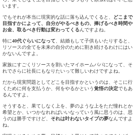
います。
でもそれが本当に現実的な話に落ち込んでくると、
どこまで
目指すかによって、自分がやるべきもの、捧げるべき時間や
お金、取るべき行動は変わってくる
んですよね。
特に
40代ぐらいになって
、結婚もして子供もいたりすると、
リソースの全てを未来の自分のために割き続けるわけにはい
かない
んですよ。
家族にすごくリソースを割いたマイホームパパになって、そ
れでさらに社長にもなりたいって難しいわけですよね。
だから現実問題としてどこを目指すかというのは、そこに行
くために何を支払うか、何をやるかという
覚悟の決定
でもあ
るんですよ。
そうすると、果てしなく上を、夢のような上をただ憧れとか
希望とか、いつかなれればいいなっていう風に思うのは、思
うのは勝手ですけど、
それは叶わないタイプの夢
なんですよ
ね。