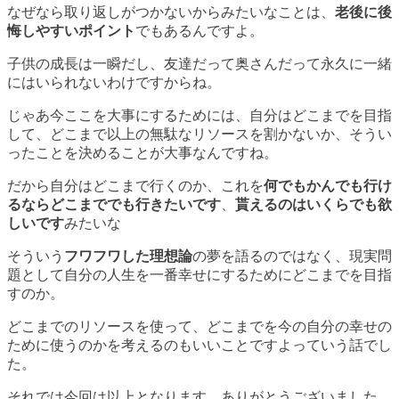
なぜなら取り返しがつかないからみたいなことは、
老後に後
悔しやすいポイント
でもあるんですよ。
子供の成長は一瞬だし、友達だって奥さんだって永久に一緒
にはいられないわけですからね。
じゃあ今ここを大事にするためには、自分はどこまでを目指
して、どこまで以上の無駄なリソースを割かないか、そうい
ったことを決めることが大事なんですね。
だから自分はどこまで行くのか、これを
何でもかんでも行け
るならどこまででも行きたいです
、
貰えるのはいくらでも欲
しいです
みたいな
そういう
フワフワした理想論
の夢を語るのではなく、現実問
題として自分の人生を一番幸せにするためにどこまでを目指
すのか。
どこまでのリソースを使って、どこまでを今の自分の幸せの
ために使うのか
を考えるのもいいことですよっていう話でし
た。
それでは今回は以上となります。ありがとうございました。