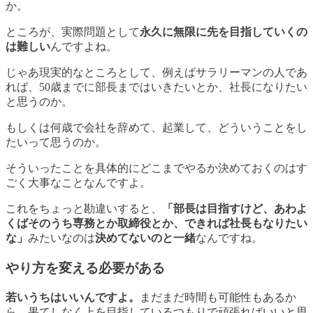
か。
ところが、実際問題として
永久に無限に先を目指していくの
は難しい
んですよね。
じゃあ現実的なところとして、例えばサラリーマンの人であ
れば、50歳までに部長まではいきたいとか、社長になりたい
と思うのか。
もしくは何歳で会社を辞めて、起業して、どういうことをし
たいって思うのか。
そういったことを
具体的にどこまでやるか決めておくのはす
ごく大事なこと
なんですよ。
これをちょっと勘違いすると、
「部長は目指すけど、あわよ
くばそのうち専務とか取締役とか、できれば社長もなりたい
な」
みたいなのは
決めてないのと一緒
なんですね。
やり方を変える必要がある
若いうちはいいんですよ。
まだまだ時間も可能性もあるか
ら、果てしなく上を目指しているつもりで頑張ればいいと思