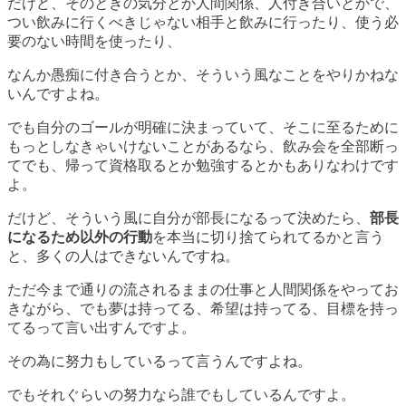
だけど、そのときの気分とか人間関係、人付き合いとかで、
つい飲みに行くべきじゃない相手と飲みに行ったり、使う必
要のない時間を使ったり、
なんか愚痴に付き合うとか、そういう風なことをやりかねな
いんですよね。
でも
自分のゴールが明確に決まっていて、そこに至るために
もっとしなきゃいけないことがあるなら
、飲み会を全部断っ
てでも、帰って資格取るとか勉強するとかもありなわけです
よ。
だけど、そういう風に自分が部長になるって決めたら、
部長
になるため以外の行動
を本当に切り捨てられてるかと言う
と、多くの人はできないんですね。
ただ今まで通りの流されるままの仕事と人間関係をやってお
きながら、でも夢は持ってる、希望は持ってる、目標を持っ
てるって言い出すんですよ。
その為に努力もしているって言うんですよね。
でも
それぐらいの努力なら誰でもしている
んですよ。