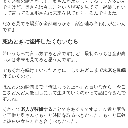
よく起業の話とかして、奥さんが反対してくるって人多いん
ですけど、奥さんは今ここという現実を見てて、起業したい
って言ってる旦那さんは未来を見てたりするんですよね。
だから見てる場所が全然違うから、話が噛み合わけがないん
ですよ。
死ぬときに後悔したくないなら
若いうちって言い方すると変ですけど、最初のうちは意識高
い人は未来を見てると思うんですよ。
でもそれを続けていったときに、じゃあ
どこまで未来を見続
けていく
のと。
ほんと死ぬ瞬間まで「俺はもっと上へ」と言いながら、
今こ
こをどんどん後回しにして生きていくのか
って話になるんで
すよね。
それって
老人が後悔すること
でもあるんですよ。友達と家族
と子供と奥さんともっと時間を取るべきだった。もっと真剣
に彼ら彼女らと向き合うべきだった。