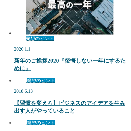
発想のヒント
2020.1.1
新年のご挨拶2020『後悔しない一年にするた
めに』
発想のヒント
2018.6.13
【習慣を変えろ】ビジネスのアイデアを生み
出す人がやっていること
発想のヒント