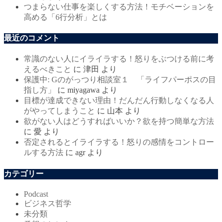
つまらない仕事を楽しくする方法！モチベーションを
高める「6行分析」とは
最近のコメント
常識のない人にイライラする！怒りをぶつける前に考
えるべきこと
に
津田
より
保護中: Gのがっつり相談室１ 「ライフパーポスの目
指し方」
に
miyagawa
より
目標が達成できない理由！だんだん行動しなくなる人
がやってしまうこと
に
山本
より
欲がない人はどうすればいいか？欲を持つ簡単な方法
に
愛
より
否定されるとイライラする！怒りの感情をコントロー
ルする方法
に
agr
より
カテゴリー
Podcast
ビジネス哲学
未分類