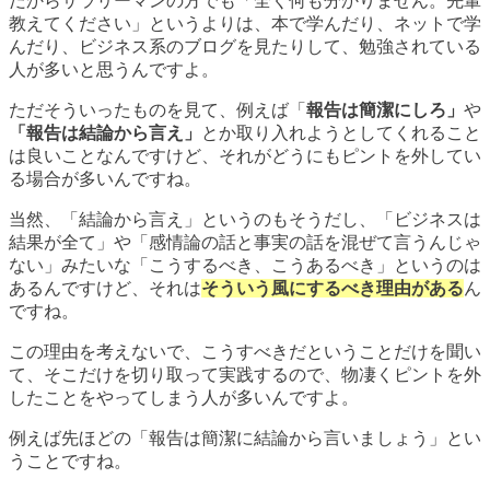
だからサラリーマンの方でも「全く何も分かりません。先輩
教えてください」というよりは、本で学んだり、ネットで学
んだり、ビジネス系のブログを見たりして、勉強されている
人が多いと思うんですよ。
ただそういったものを見て、例えば「
報告は簡潔にしろ」
や
「報告は結論から言え」
とか取り入れようとしてくれること
は良いことなんですけど、それがどうにもピントを外してい
る場合が多いんですね。
当然、「結論から言え」というのもそうだし、「ビジネスは
結果が全て」や「感情論の話と事実の話を混ぜて言うんじゃ
ない」みたいな「こうするべき、こうあるべき」というのは
あるんですけど、それは
そういう風にするべき理由がある
ん
ですね。
この理由を考えないで、こうすべきだということだけを聞い
て、そこだけを切り取って実践するので、物凄くピントを外
したことをやってしまう人が多いんですよ。
例えば先ほどの「報告は簡潔に結論から言いましょう」とい
うことですね。