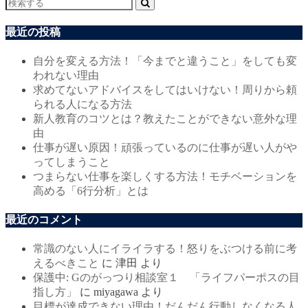
最近の投稿
自分を変える方法！「今までと違うこと」をしても変
われない理由
求めてないアドバイスをしてはいけない！周りから頼
られる人になる方法
新人教育のコツとは？教えたことができない意外な理
由
仕事が遅い原因！頑張っているのに仕事が遅い人がや
ってしまうこと
つまらない仕事を楽しくする方法！モチベーションを
高める「6行分析」とは
最近のコメント
常識のない人にイライラする！怒りをぶつける前に考
えるべきこと
に
津田
より
保護中: Gのがっつり相談室１ 「ライフパーポスの目
指し方」
に
miyagawa
より
目標が達成できない理由！だんだん行動しなくなる人