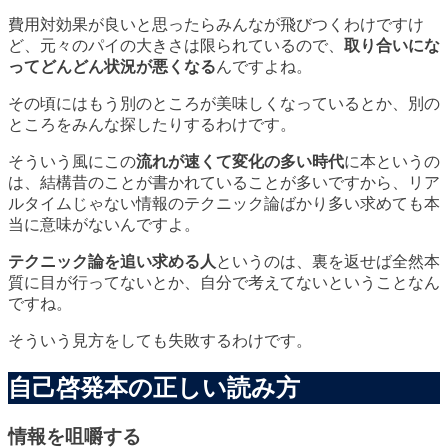
費用対効果が良いと思ったらみんなが飛びつくわけですけ
ど、元々のパイの大きさは限られているので、
取り合いにな
ってどんどん状況が悪くなる
んですよね。
その頃にはもう別のところが美味しくなっているとか、別の
ところをみんな探したりするわけです。
そういう風にこの
流れが速くて変化の多い時代
に本というの
は、結構昔のことが書かれていることが多いですから、リア
ルタイムじゃない情報のテクニック論ばかり多い求めても本
当に意味がないんですよ。
テクニック論を追い求める人
というのは、裏を返せば
全然本
質に目が行ってないとか、自分で考えてないということ
なん
ですね。
そういう見方をしても失敗するわけです。
自己啓発本の正しい読み方
情報を咀嚼する