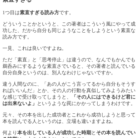
1つ目は
素直すぎる読み方
です。
どういうことかというと、この著者はこういう風にやって成
功した、だから
自分も同じようなことをしよう
という素直な
読み方です。
一見、これは良いですよね。
ただ
「素直」と「思考停止」は違う
ので、なんでもかんでも
鵜呑みにするような素直さでいると、その著者と読んでいる
自分自身というのは、別人なわけじゃないですか。
違う人間なのに、「あの人がこう言ってるから自分もそうす
ればいいんだ」とか、その人の行動を真似してみようみたい
な感じで受け取ってしまうと、
「その人にはできるけど君に
は出来ないよ」
というような罠にかかってしまうわけです。
元々、その本を出した成功者とこれから成功しようと思って
本を読んでる人というのは、立場も違いますよね。
何より
本を出している人が成功した時期
と
その本を読んでい