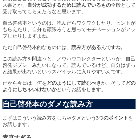
ス書とか、
自分が成功するために読んでいるもの
全般として
受け取ってもらえたらなと思います。
自己啓発本というのは、読んだらワクワクしたり、ヒントが
もらえたり、自分も頑張ろうと思ってモチベーションがアッ
プしたりしますよね。
ただ自己啓発本的なものには、
読み方がある
んですね。
この読み方を間違うと、ノウハウコレクターというか、自己
啓発ジプシーみたいになって、
読んでいるけど、自分はずっ
と結果が出ない
というスパイラルに入りやすいんです。
だから今日は、何を
どのようにして読むべき
か、そして
どの
ようにしちゃいけないか
というお話をします。
自己啓発本のダメな読み方
まずはこういう読み方をしちゃダメという
3つのポイント
を
お話します。
素直すぎる