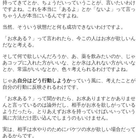
持ってきてとか、ちょうだいっていうことが、言いたいわけ
ですよね。これを本当に「あるよ」とか「ないよ」って言っ
ちゃう人が本当にいるんですよね。
当然、
そういう状態だと何も成功できない
わけですよ。
「お水ある？」って言われたら、今この人はお水が欲しいん
だなと考える。
そして何で欲しいんだろうか、あ、薬を飲みたいのか、じゃ
あコップに入れた方がいいな、とか氷は入れない方がいいな
とか、常温がいいなとか、色々考えられるわけですよね。
じゃあ
自分はどう行動しようか
っていう風に、考えたことが
自分の行動に反映されるわけです。
「お水ある？」って聞かれたら、お水ありますとかありませ
んと言っているのは論外だし、相手がお水を欲しがっている
ようだったら、とりあえずお水を持っていけばいいっていう
風に方法だけ思い込んでしまうのもいけません。
実は、相手は水やりのためにバケツの水が欲しい場合だって
あるからです。