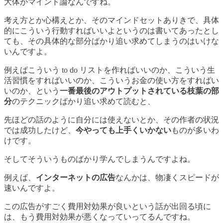
大体がマインド論なんですね。
考え方とか心構えとか、そのマインドセットありきで、具体
的にこういう行動すればいいよというのは書いてあったとし
ても、その具体的な部分ばかり追い求めてしまうのはいけな
いんですよ。
例えばこういう to do リストを作ればいいのか、こういう生
活習慣をすればいいのか、こういうお金の使い方をすればい
いのか、という
一番最後のアウトプットされている枝葉の部
分
のテクニックばかり追い求めて読むと、
先ほどの話のように自分には使えないとか、その作者の状況
では成功したけど、
今やっても上手くいかない
ものが多いわ
けです。
そしてそういうものばかり学んでしまうんですよね。
例えば、
インターネットの広告
なんかは、物凄くスピードが
速いんですよ。
この広告がすごく費用対効果が良いという話が出回る頃に
は、もう費用対効果が悪くなっていってるんですね。