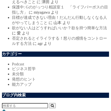
えるべきこと
に
津田
より
保護中: Gのがっつり相談室１ 「ライフパーポスの目
指し方」
に
miyagawa
より
目標が達成できない理由！だんだん行動しなくなる人
がやってしまうこと
に
山本
より
欲がない人はどうすればいいか？欲を持つ簡単な方法
に
愛
より
否定されるとイライラする！怒りの感情をコントロー
ルする方法
に
agr
より
カテゴリー
Podcast
ビジネス哲学
未分類
発想のヒント
能力アップ
ブログ内検索