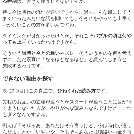
る時期
は、大きく違うじゃないですか。
特に今は時代の流れが速いですから、過去こんな風にしてう
まくいったみたいな話を聞いても、
今それをやっても上手く
いかないことの方が多い
んですね。
タイミングが良かっただけとか、それこそ
バブルの頃は何や
っても上手くいった
わけですから。
そういう
当時と今との違い
やズレ、そういうものを何も考え
ずに、ただ素直に「なるほどなるほど」と読んでしまうと、
失敗するわけです。
できない理由を探す
次に2つ目はこの真逆で、
ひねくれた読み方
です。
先程のお互いの立場が違うとかスタートが違うことに目が行
くようになった人が、やりがちな読み方なんですけど、これ
もダメなんですよね。
例えば「そりゃあ、あなたはそう言うけど、今は時代が違う
んだよ」とか「いやいや、そもそもあなたは物凄いお金を持