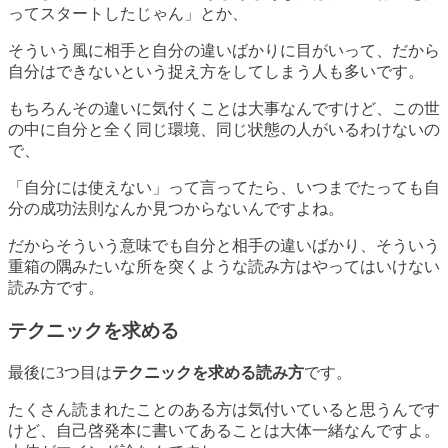
ってスタートしたじゃん」とか、
そういう風に
相手と自分の違いばかりに目がいって
、だから
自分はできないという捉え方をしてしまう人も多いです。
もちろんその違いに気付くことは大事なんですけど、この世
の中に
自分と全く同じ環境、同じ状態の人がいるわけない
の
で、
「自分には使えない」って言ってたら、いつまでたっても自
分の成功法則なんか見つからないんですよね。
だからそういう意味でも自分と相手の違いばかり、そういう
重箱の隅みたいな所を突くような読み方はやってはいけない
読み方です。
テクニックを求める
最後に3つ目は
テクニックを求める読み方
です。
たくさん読まれたことのある方は気付いていると思うんです
けど、
自己啓発本に書いてあることは大体一緒
なんですよ。