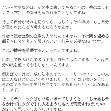
だから大事なのは、その
本に書いてあることの一番のエッセ
ンス（本質）の部分を読み取ること
なんですね。
そして自分がそれを使うなら、もしくはその環境にもし自分
が置かれたらどう考えるだろうかとか、
作者と読者は別の立場の人間なんですから、
その間を埋める
部分
を自分で考えて繋げるという行為が必要なわけです。
これが
情報を咀嚼する
ということですよね。
咀嚼して飲み込んで吸収する。自分のものにする。これは自
分の頭を使ってやるしかないんですよ。
例えばですけど、成功法則のそのストーリーの中で、この人
はこんなひどいことがありました、だけどゴミ拾いをして、
そのゴミを売って生計を立てて、立ち直ったという話がある
とします。
そこでテクニックばかり追い求めてしまうと、
「じゃあお金
をかけずにタダで手に入るようなもので商売すればいいの
か」
って思ってしまうわけですね。