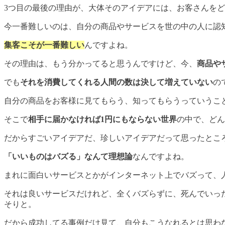
3つ目の最後の理由が、大体そのアイデアには、お客さんを
今一番難しいのは、自分の商品やサービスを世の中の人に認
集客こそが一番難しい
んですよね。
その理由は、もう分かってると思うんですけど、今、
商品や
でも
それを消費してくれる人間の数は決して増えていない
の
自分の商品をお客様に見てもらう、知ってもらうっていうこ
そこで
相手に届かなければ1円にもならない世界
の中で、どん
だからすごいアイデアだ、珍しいアイデアだって思ったとこ
「いいものはバズる」なんて理想論
なんですよね。
まれに面白いサービスとかがインターネット上でバズって、
それは良いサービスだけれど、全くバズらずに、死んでいっ
そりと。
だから成功してる事例だけ見て、自分もこうなれるとは思わ