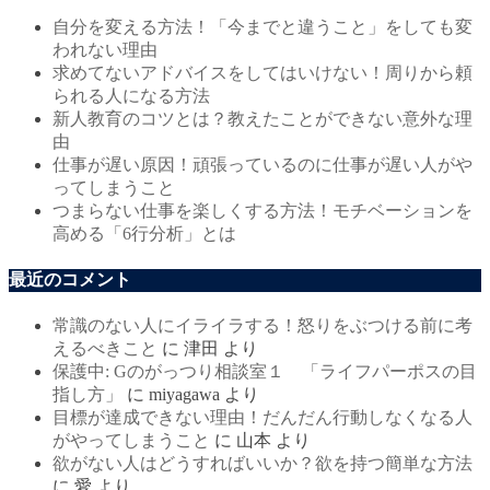
自分を変える方法！「今までと違うこと」をしても変
われない理由
求めてないアドバイスをしてはいけない！周りから頼
られる人になる方法
新人教育のコツとは？教えたことができない意外な理
由
仕事が遅い原因！頑張っているのに仕事が遅い人がや
ってしまうこと
つまらない仕事を楽しくする方法！モチベーションを
高める「6行分析」とは
最近のコメント
常識のない人にイライラする！怒りをぶつける前に考
えるべきこと
に
津田
より
保護中: Gのがっつり相談室１ 「ライフパーポスの目
指し方」
に
miyagawa
より
目標が達成できない理由！だんだん行動しなくなる人
がやってしまうこと
に
山本
より
欲がない人はどうすればいいか？欲を持つ簡単な方法
に
愛
より