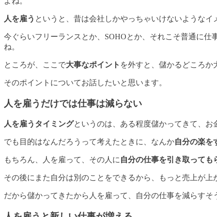
よね。
人を雇う
というと、昔は会社しかやっちゃいけないようなイ
今ぐらいフリーランスとか、SOHOとか、それこそ普通に仕
ね。
ところが、ここで
大事なポイント
を外すと、儲かるどころか
そのポイントについてお話したいと思います。
人を雇うだけでは仕事は減らない
人を雇うタイミング
というのは、ある程度儲かってきて、お
でも目的はなんだろうって考えたときに、なんか
自分の楽を
もちろん、人を雇って、その人に
自分の仕事を引き取っても
その後にまた自分は別のことをできるから、もっと売上が上
だから儲かってきたから人を雇って、自分の仕事を減らすそ
人を雇うと新しい仕事が増える