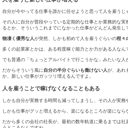
自分が今やってる仕事を誰かに任せようと思って人を雇うじ
その人に自分が普段やっている定期的な仕事とか業務的な実
るとか、そういう
これまでになかった仕事がどんどん発生し
物凄く優秀な人
が突然、しかも初めて人を雇うぐらいの
程々
多くの起業家とかは、ある程度稼ぐ能力とか力がある人なん
でも普通の「ちょっとアルバイトで行こうかな」みたいな人
だからそういう風に
自分の半分ぐらいも働けない人
が、あれ
か、
新しい仕事がガッツリ増える
んですよ。
人を雇うことで稼げなくなることもある
しかも自分が実務する時間も減ってしまうし、その人が実務
しかも
仕事がグッと増えるから、楽になるところが楽になら
だから多くの会社の社長が、最初の数年軌道に乗るまでは社
うところなんですね。