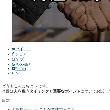
ツイート
シェア
はてブ
Google+
Pocket
LINE
どうもこんにちは G です。
今回は
人を雇うタイミングと重要なポイント
についてお話し
目次
人を雇うということが意味すること