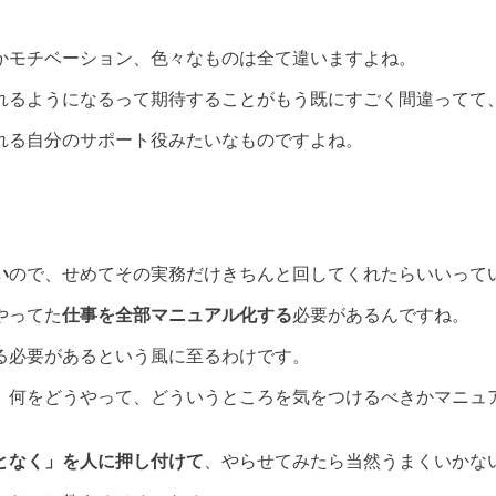
かモチベーション、色々なものは全て違いますよね。
れるようになるって期待することがもう既にすごく間違ってて
れる自分のサポート役みたいなものですよね。
い
ので、せめてその
実務だけきちんと回してくれたらいい
って
やってた
仕事を全部マニュアル化する
必要があるんですね。
る必要があるという風に至るわけです。
、何をどうやって、どういうところを気をつけるべきかマニュ
となく」を人に押し付けて
、やらせてみたら当然うまくいかな