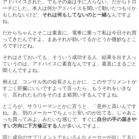
アドバイスされた。でもその薬は手に入らない。だからトロ
ーチにした。本人は何かアドバイスを聞いて動いたつもりか
もしれないけど、
それは何もしてないのと一緒
なんですよ
ね。
だからちゃんとそこは素直に、電車に乗って私は今日それ買
ってきたんですよ。まあそれが効いてるかどうか微妙なとこ
ろですけどね。
それはさておいても、そういう成功する人、結果を出す人っ
ていうのは、アドバイスに素直なんですよ。素直にまるごと
聞くんですよね。
例えば、コンサル先の会長さんとかに、このサプリメントが
すごく肝臓にいいですよって言ったら、もうそれをいきな
り、言われたものをそのまま箱買いするんですよね。
ところが、サラリーマンとかに言うと、「意外と高いんです
ね。あ、別のメーカーでちょっと安いのが出てる。じゃあこ
っち買ってみよ」みたいな感じで、すぐに
自分の手の届きや
すい方向に下方修正する
人が多いんですよ。
同じ成分のサプリメントでもいろんなメーカーが出してるじ