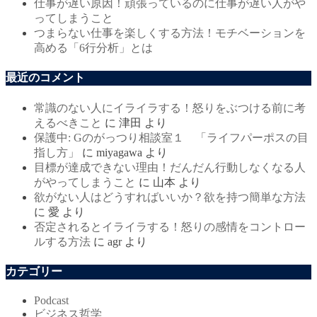
仕事が遅い原因！頑張っているのに仕事が遅い人がや
ってしまうこと
つまらない仕事を楽しくする方法！モチベーションを
高める「6行分析」とは
最近のコメント
常識のない人にイライラする！怒りをぶつける前に考
えるべきこと
に
津田
より
保護中: Gのがっつり相談室１ 「ライフパーポスの目
指し方」
に
miyagawa
より
目標が達成できない理由！だんだん行動しなくなる人
がやってしまうこと
に
山本
より
欲がない人はどうすればいいか？欲を持つ簡単な方法
に
愛
より
否定されるとイライラする！怒りの感情をコントロー
ルする方法
に
agr
より
カテゴリー
Podcast
ビジネス哲学