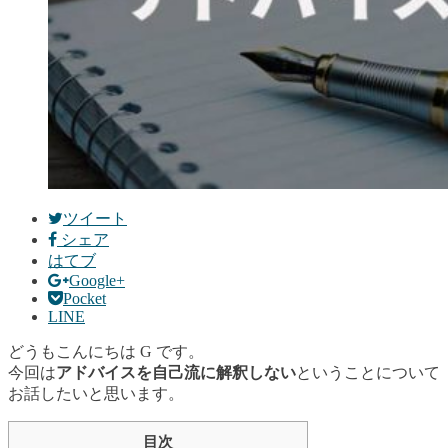
ツイート
シェア
はてブ
Google+
Pocket
LINE
どうもこんにちは G です。
今回は
アドバイスを自己流に解釈しない
ということについて
お話したいと思います。
目次