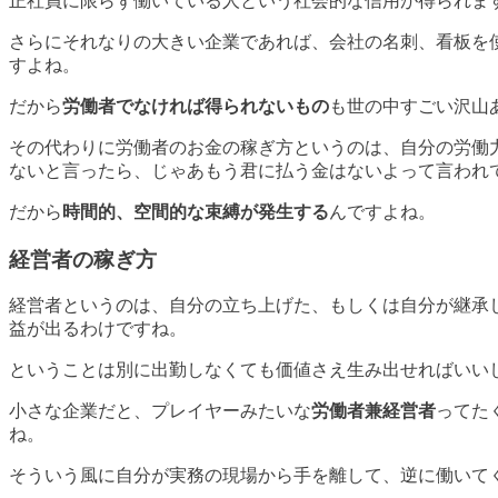
正社員に限らず働いている人という社会的な信用が得られま
さらにそれなりの大きい企業であれば、会社の名刺、看板を
すよね。
だから
労働者でなければ得られないもの
も世の中すごい沢山
その代わりに労働者のお金の稼ぎ方というのは、自分の労働
ないと言ったら、じゃあもう君に払う金はないよって言われ
だから
時間的、空間的な束縛が発生する
んですよね。
経営者の稼ぎ方
経営者というのは、自分の立ち上げた、もしくは自分が継承
益が出るわけですね。
ということは別に出勤しなくても価値さえ生み出せればいい
小さな企業だと、プレイヤーみたいな
労働者兼経営者
ってた
ね。
そういう風に自分が実務の現場から手を離して、逆に働いて