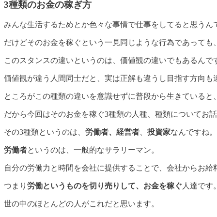
3種類のお金の稼ぎ方
みんな生活するためとか色々な事情で仕事をしてると思うん
だけどそのお金を稼ぐという一見同じような行為であっても
このスタンスの違いというのは、価値観の違いでもあるんで
価値観が違う人間同士だと、実は正解も違うし目指す方向も
ところがこの種類の違いを意識せずに普段から生きていると
だから今回はそのお金を稼ぐ3種類の人種、種類についてお
その3種類というのは、
労働者、
経営者
、
投資家
なんですね。
労働者
というのは、一般的なサラリーマン。
自分の労働力と時間を会社に提供することで、会社からお給
つまり
労働というものを切り売りして、お金を稼ぐ
人達です
世の中のほとんどの人がこれだと思います。