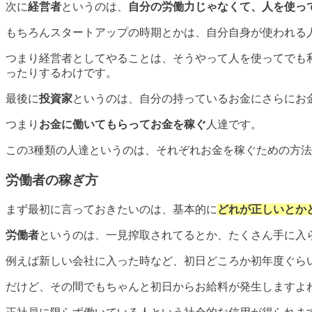
次に
経営者
というのは、
自分の労働力じゃなくて、人を使っ
もちろんスタートアップの時期とかは、自分自身が使われる
つまり経営者としてやることは、そうやって人を使ってでも
ったりするわけです。
最後に
投資家
というのは、自分の持っているお金にさらにお
つまり
お金に働いてもらってお金を稼ぐ
人達です。
この3種類の人達というのは、それぞれお金を稼ぐための方
労働者の稼ぎ方
まず最初に言っておきたいのは、基本的に
どれが正しいとか
労働者
というのは、一見搾取されてるとか、たくさん手に入
例えば新しい会社に入った時など、初日どころか初年度ぐら
だけど、その間でもちゃんと初日からお給料が発生しますよ